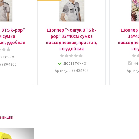
 BTS k-pop"
Шоппер "Чонгук BTS k-
Шоппер 
м сумка
pop" 35*40см сумка
35*4
ая, удобная
повседневная, простая,
повседнев
но удобная
но 
таточно
Достаточно
Не
 79804202
Артикул
: 77404202
Артик
е акции