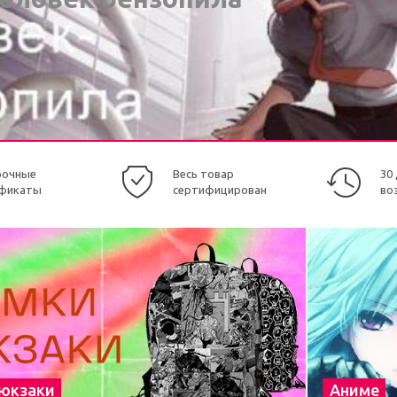
рочные
Весь товар
30
фикаты
сертифицирован
во
рюкзаки
Аниме