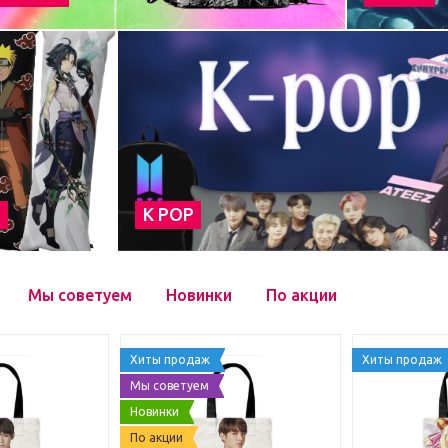
а
К POP
Мы советуем
Новинки
По акции
Хиты продаж
Хиты продаж
Мы советуем
Новинки
По акции