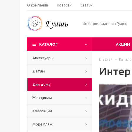
О компании
Новости
Статьи
Интернет магазин Гуашь
КАТАЛОГ
АКЦИИ
Аксессуары
Главная
-
Катало
Интер
Детям
Для дома
Женщинам
Коллекции
Море пляж
Ч