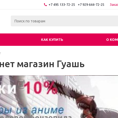
+7 495 133-72-25
+7 929 644-72-25
Зака
КАК КУПИТЬ
О КО
г
нет магазин Гуашь
еловек бензопила