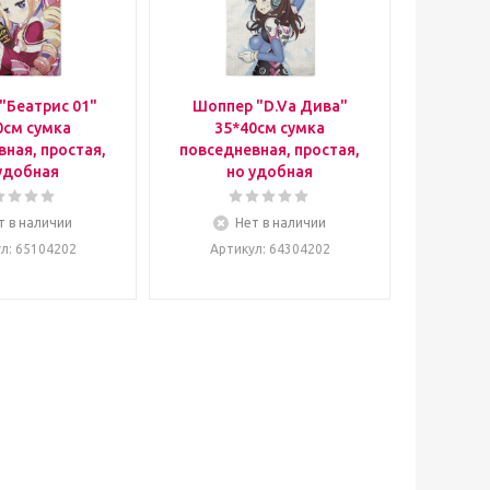
"Беатрис 01"
Шоппер "D.Va Дива"
0см сумка
35*40см сумка
ная, простая,
повседневная, простая,
удобная
но удобная
т в наличии
Нет в наличии
ул
: 65104202
Артикул
: 64304202