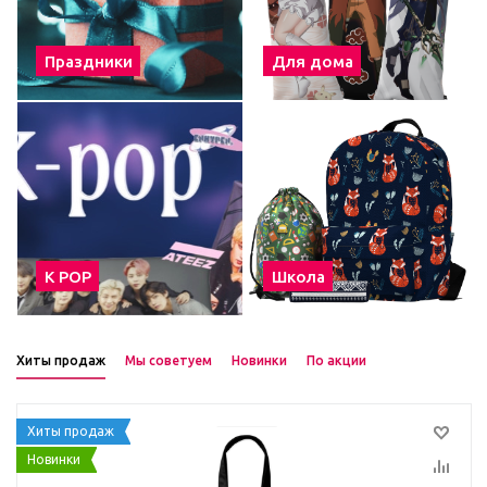
Праздники
Для дома
К POP
Школа
Хиты продаж
Мы советуем
Новинки
По акции
Хиты продаж
Новинки