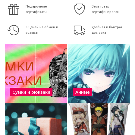
Подарочные
Весь товар
сертификаты
сертифицирован
30 дней на обмен и
Удобная и быстрая
возврат
доставка
Сумки и рюкзаки
Аниме