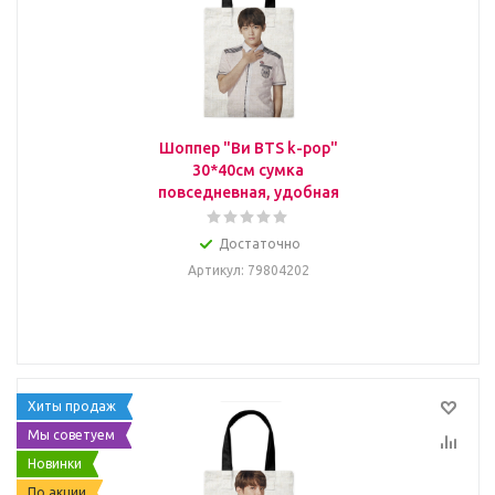
Шоппер "Ви BTS k-pop"
30*40см сумка
повседневная, удобная
Достаточно
Артикул
: 79804202
Хиты продаж
Мы советуем
Новинки
По акции