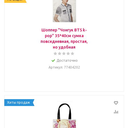
Шоппер "Чонгук BTS k-
pop" 35*40см сумка
повседневная, простая,
но удобная
Достаточно
Артикул
: 77404202
Хиты продаж