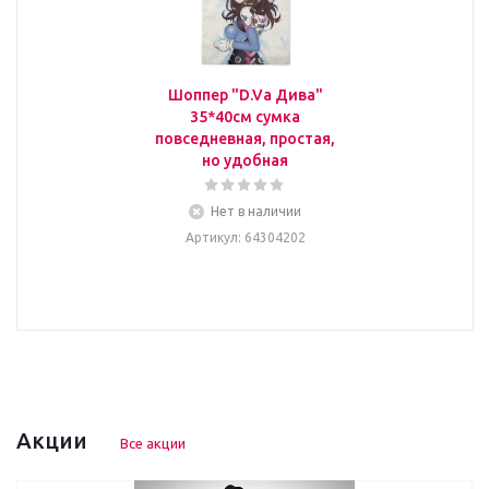
Шоппер "D.Va Дива"
35*40см сумка
повседневная, простая,
но удобная
Нет в наличии
Артикул
: 64304202
Акции
Все акции