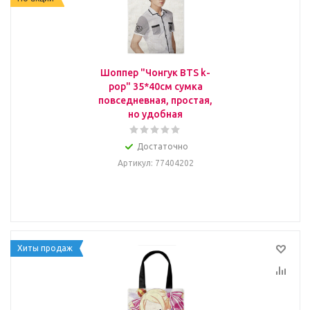
Шоппер "Чонгук BTS k-
pop" 35*40см сумка
повседневная, простая,
но удобная
Достаточно
Артикул
: 77404202
Хиты продаж