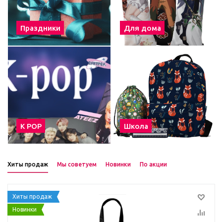
Праздники
Для дома
К POP
Школа
Хиты продаж
Мы советуем
Новинки
По акции
Хиты продаж
Новинки