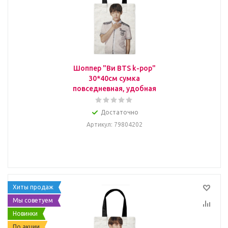
Шоппер "Ви BTS k-pop"
30*40см сумка
повседневная, удобная
Достаточно
Артикул
: 79804202
Хиты продаж
Мы советуем
Новинки
По акции