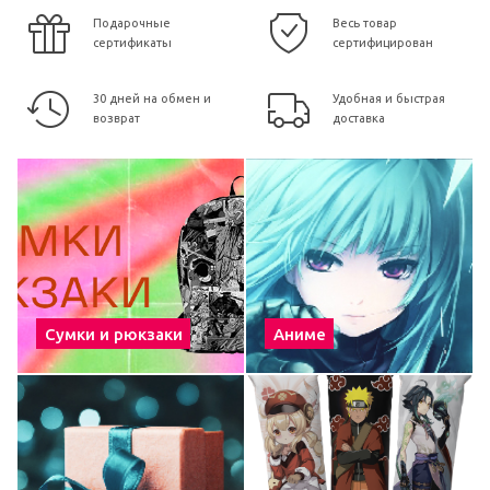
Подарочные
Весь товар
сертификаты
сертифицирован
30 дней на обмен и
Удобная и быстрая
возврат
доставка
Сумки и рюкзаки
Аниме