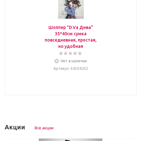
Шоппер "D.Va Дива"
35*40см сумка
повседневная, простая,
но удобная
Нет в наличии
Артикул
: 64304202
Акции
Все акции