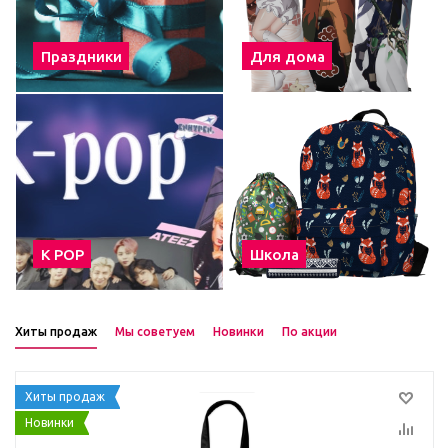
Праздники
Для дома
К POP
Школа
Хиты продаж
Мы советуем
Новинки
По акции
Хиты продаж
Новинки