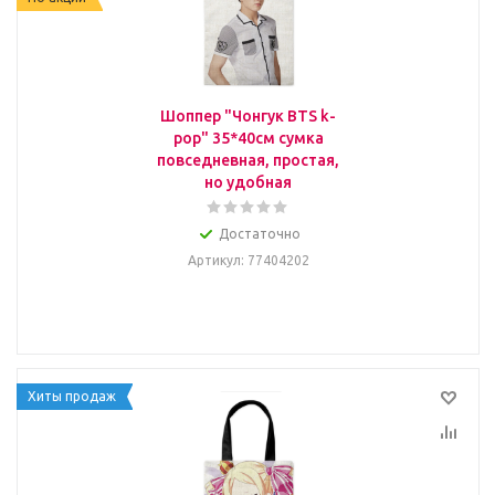
Шоппер "Чонгук BTS k-
pop" 35*40см сумка
повседневная, простая,
но удобная
Достаточно
Артикул
: 77404202
Хиты продаж