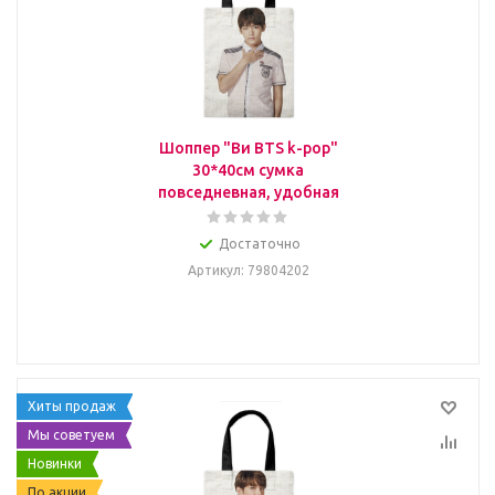
Шоппер "Ви BTS k-pop"
30*40см сумка
повседневная, удобная
Достаточно
Артикул
: 79804202
Хиты продаж
Мы советуем
Новинки
По акции