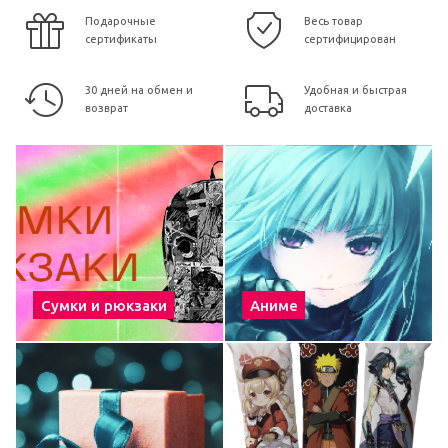
Подарочные
Весь товар
сертификаты
сертифицирован
30 дней на обмен и
Удобная и быстрая
возврат
доставка
Сумки и рюкзаки
Аниме