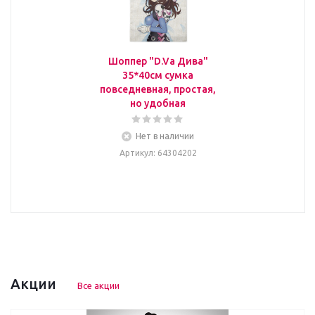
Шоппер "D.Va Дива"
35*40см сумка
повседневная, простая,
но удобная
Нет в наличии
Артикул
: 64304202
Акции
Все акции