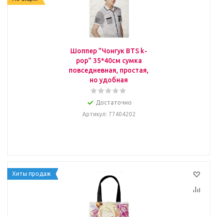
Шоппер "Чонгук BTS k-
pop" 35*40см сумка
повседневная, простая,
но удобная
Достаточно
Артикул
: 77404202
Хиты продаж