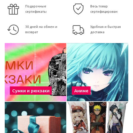
Подарочные
Весь товар
сертификаты
сертифицирован
30 дней на обмен и
Удобная и быстрая
возврат
доставка
Сумки и рюкзаки
Аниме