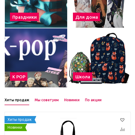
Праздники
Для дома
К POP
Школа
Хиты продаж
Мы советуем
Новинки
По акции
Хиты продаж
Новинки