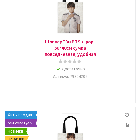
Шоппер "Ви BTS k-pop"
30*40см сумка
повседневная, удобная
Достаточно
Артикул
: 79804202
Хиты продаж
Мы советуем
Новинки
По акции