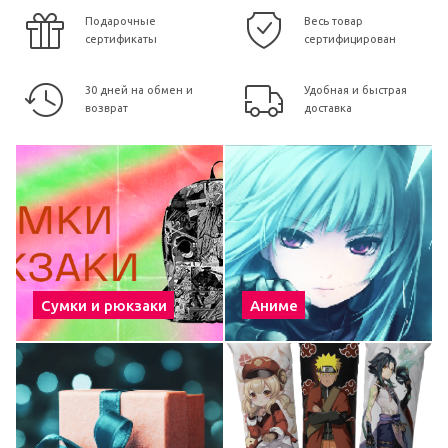
Подарочные
Весь товар
сертификаты
сертифицирован
30 дней на обмен и
Удобная и быстрая
возврат
доставка
Сумки и рюкзаки
Аниме