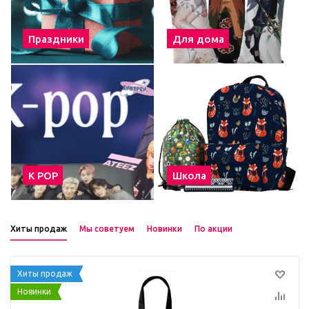
Праздники
Для дома
К POP
Школа
Хиты продаж
Мы советуем
Новинки
По акции
Хиты продаж
Новинки