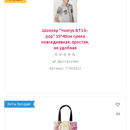
Шоппер "Чонгук BTS k-
pop" 35*40см сумка
повседневная, простая,
но удобная
Достаточно
Артикул
: 77404202
Хиты продаж