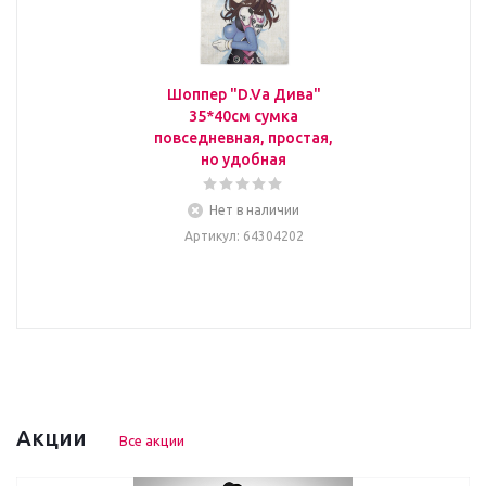
Шоппер "D.Va Дива"
35*40см сумка
повседневная, простая,
но удобная
Нет в наличии
Артикул
: 64304202
Акции
Все акции