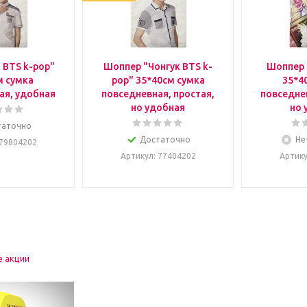
 BTS k-pop"
Шоппер "Чонгук BTS k-
Шоппер 
м сумка
pop" 35*40см сумка
35*4
ая, удобная
повседневная, простая,
повседнев
но удобная
но 
таточно
Достаточно
Не
 79804202
Артикул
: 77404202
Артик
е акции