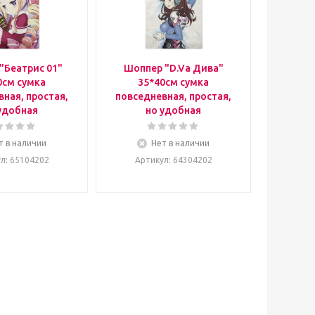
"Беатрис 01"
Шоппер "D.Va Дива"
0см сумка
35*40см сумка
ная, простая,
повседневная, простая,
удобная
но удобная
т в наличии
Нет в наличии
ул
: 65104202
Артикул
: 64304202