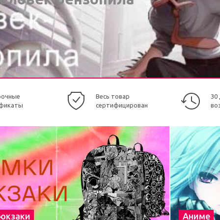
рочные
Весь товар
30
фикаты
сертифицирован
во
рюкзаки
Аниме