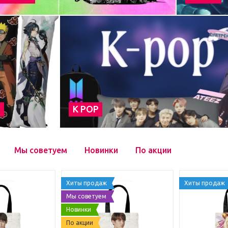
а
К POP
Мы советуем
Новинки
По акции
Хиты продаж
Хиты продаж
Мы советуем
Новинки
По акции