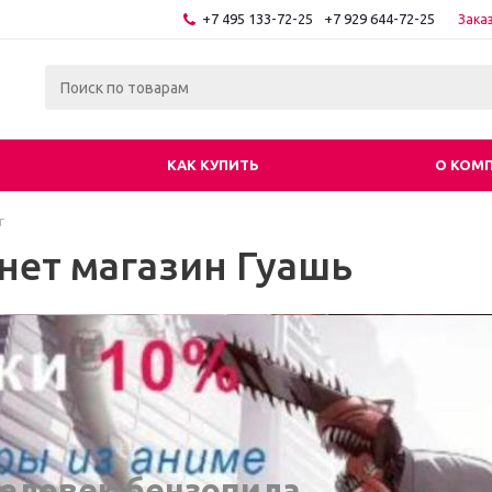
+7 495 133-72-25
+7 929 644-72-25
Зака
КАК КУПИТЬ
О КОМ
г
нет магазин Гуашь
еловек бензопила