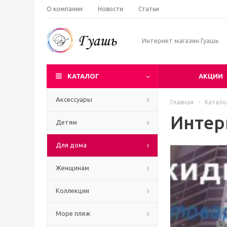
О компании
Новости
Статьи
Интернет магазин Гуашь
КАТАЛОГ
АКЦИИ
Аксессуары
Главная
-
Катало
Интер
Детям
Для дома
Женщинам
Коллекции
Море пляж
Ч