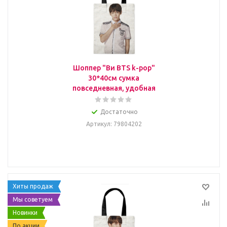
Шоппер "Ви BTS k-pop"
30*40см сумка
повседневная, удобная
Достаточно
Артикул
: 79804202
Хиты продаж
Мы советуем
Новинки
По акции