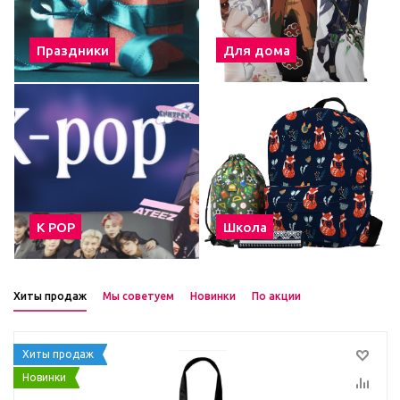
Праздники
Для дома
К POP
Школа
Хиты продаж
Мы советуем
Новинки
По акции
Хиты продаж
Новинки