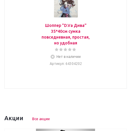
Шоппер "D.Va Дива"
35*40см сумка
повседневная, простая,
но удобная
Нет в наличии
Артикул
: 64304202
Акции
Все акции