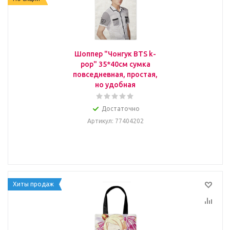
Шоппер "Чонгук BTS k-
pop" 35*40см сумка
повседневная, простая,
но удобная
Достаточно
Артикул
: 77404202
Хиты продаж