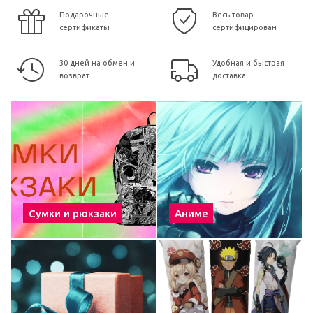
Подарочные
Весь товар
сертификаты
сертифицирован
30 дней на обмен и
Удобная и быстрая
возврат
доставка
Сумки и рюкзаки
Аниме