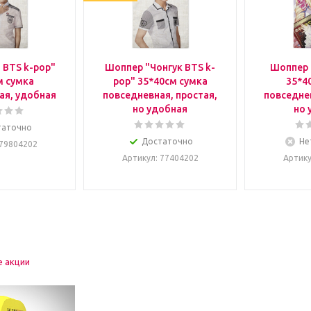
 BTS k-pop"
Шоппер "Чонгук BTS k-
Шоппер 
м сумка
pop" 35*40см сумка
35*4
ая, удобная
повседневная, простая,
повседнев
но удобная
но 
таточно
Достаточно
Не
 79804202
Артикул
: 77404202
Артик
е акции