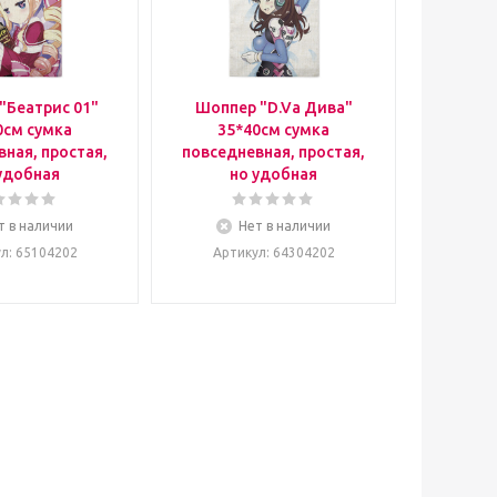
"Беатрис 01"
Шоппер "D.Va Дива"
0см сумка
35*40см сумка
ная, простая,
повседневная, простая,
удобная
но удобная
т в наличии
Нет в наличии
ул
: 65104202
Артикул
: 64304202