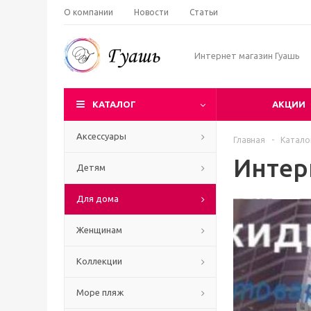
О компании
Новости
Статьи
Интернет магазин Гуашь
КАТАЛОГ
АКЦИИ
Аксессуары
Главная
-
Катало
Интер
Детям
Для дома
Женщинам
Коллекции
Море пляж
Ч