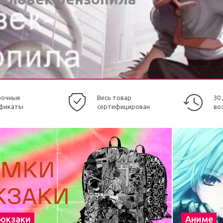
рочные
Весь товар
30
фикаты
сертифицирован
во
рюкзаки
Аниме