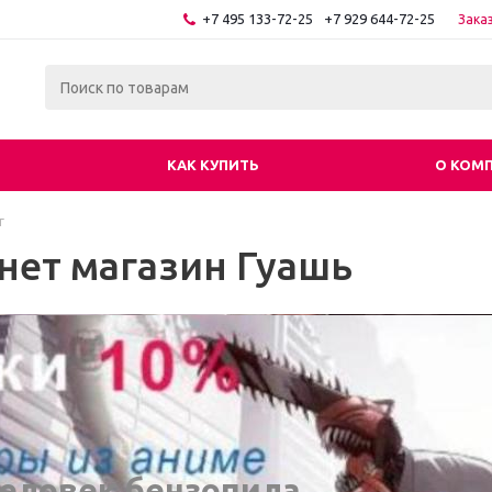
+7 495 133-72-25
+7 929 644-72-25
Зака
КАК КУПИТЬ
О КОМ
г
нет магазин Гуашь
еловек бензопила