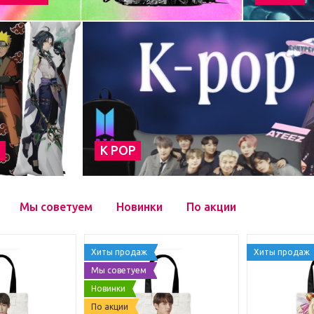
а
К POP
Мы советуем
Новинки
По акции
Хиты продаж
Хиты продаж
Мы советуем
Новинки
По акции