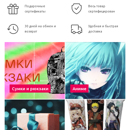
Подарочные
Весь товар
сертификаты
сертифицирован
30 дней на обмен и
Удобная и быстрая
возврат
доставка
Сумки и рюкзаки
Аниме