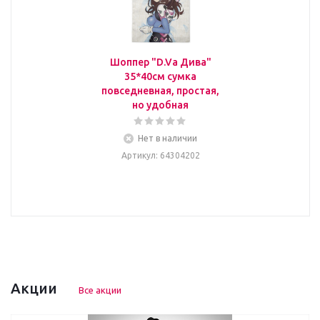
Шоппер "D.Va Дива"
35*40см сумка
повседневная, простая,
но удобная
Нет в наличии
Артикул
: 64304202
Акции
Все акции