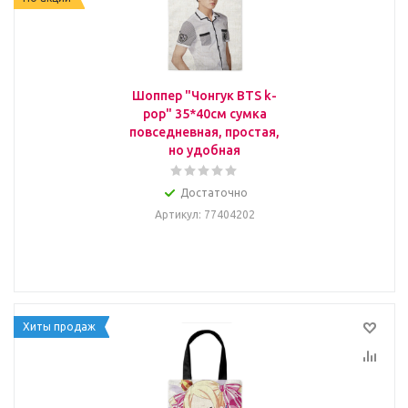
Шоппер "Чонгук BTS k-
pop" 35*40см сумка
повседневная, простая,
но удобная
Достаточно
Артикул
: 77404202
Хиты продаж