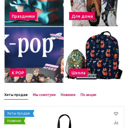
Праздники
Для дома
К POP
Школа
Хиты продаж
Мы советуем
Новинки
По акции
Хиты продаж
Новинки