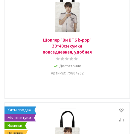
Шоппер "Ви BTS k-pop"
30*40см сумка
повседневная, удобная
Достаточно
Артикул
: 79804202
Хиты продаж
Мы советуем
Новинки
По акции