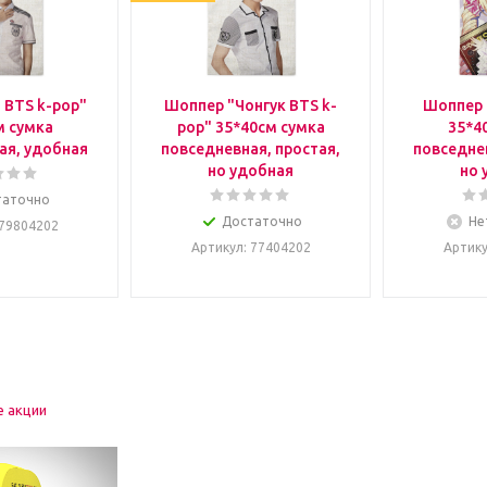
 BTS k-pop"
Шоппер "Чонгук BTS k-
Шоппер 
м сумка
pop" 35*40см сумка
35*4
ая, удобная
повседневная, простая,
повседнев
но удобная
но 
таточно
Достаточно
Не
 79804202
Артикул
: 77404202
Артик
е акции