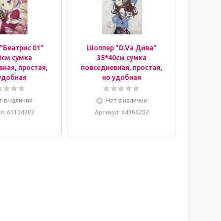
"Беатрис 01"
Шоппер "D.Va Дива"
0см сумка
35*40см сумка
ная, простая,
повседневная, простая,
удобная
но удобная
т в наличии
Нет в наличии
ул
: 65104202
Артикул
: 64304202