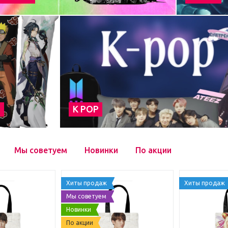
а
К POP
Мы советуем
Новинки
По акции
Хиты продаж
Хиты продаж
Мы советуем
Новинки
По акции