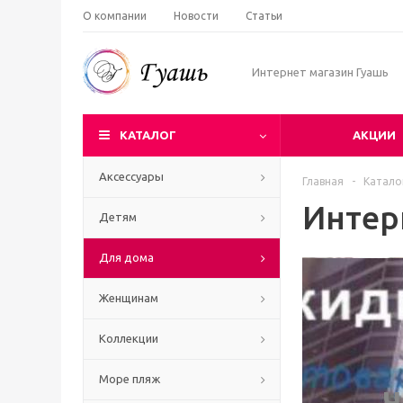
О компании
Новости
Статьи
Интернет магазин Гуашь
КАТАЛОГ
АКЦИИ
Аксессуары
Главная
-
Катало
Интер
Детям
Для дома
Женщинам
Коллекции
Море пляж
Ч