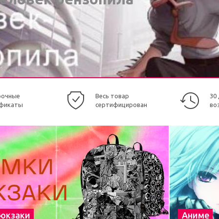
рочные
Весь товар
30
фикаты
сертифицирован
во
рюкзаки
Аниме