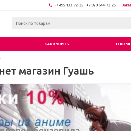
+7 495 133-72-25
+7 929 644-72-25
Зака
КАК КУПИТЬ
О КОМ
г
нет магазин Гуашь
еловек бензопила