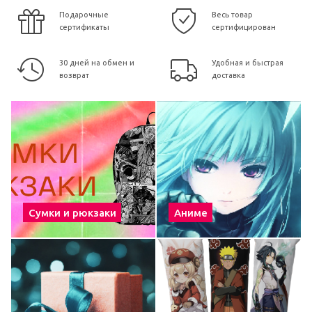
Подарочные
Весь товар
сертификаты
сертифицирован
30 дней на обмен и
Удобная и быстрая
возврат
доставка
Сумки и рюкзаки
Аниме