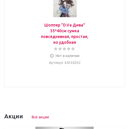
Шоппер "D.Va Дива"
35*40см сумка
повседневная, простая,
но удобная
Нет в наличии
Артикул
: 64304202
Акции
Все акции