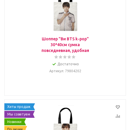
Шоппер "Ви BTS k-pop"
30*40см сумка
повседневная, удобная
Достаточно
Артикул
: 79804202
Хиты продаж
Мы советуем
Новинки
По акции