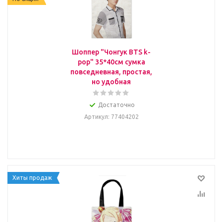
Шоппер "Чонгук BTS k-
pop" 35*40см сумка
повседневная, простая,
но удобная
Достаточно
Артикул
: 77404202
Хиты продаж