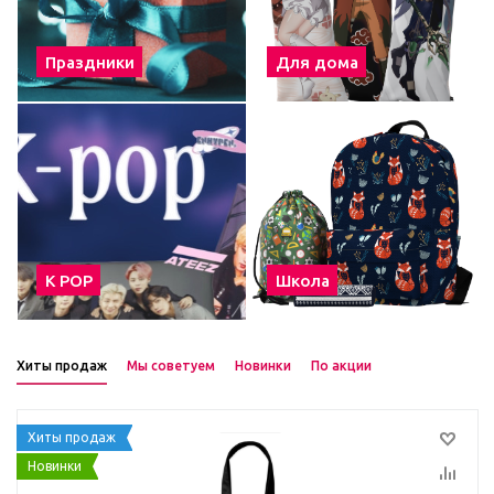
Праздники
Для дома
К POP
Школа
Хиты продаж
Мы советуем
Новинки
По акции
Хиты продаж
Новинки