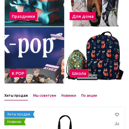
Праздники
Для дома
К POP
Школа
Хиты продаж
Мы советуем
Новинки
По акции
Хиты продаж
Новинки