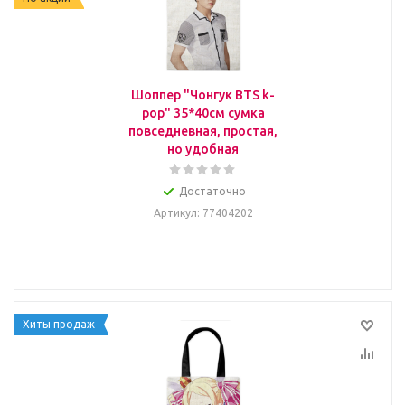
Шоппер "Чонгук BTS k-
pop" 35*40см сумка
повседневная, простая,
но удобная
Достаточно
Артикул
: 77404202
Хиты продаж