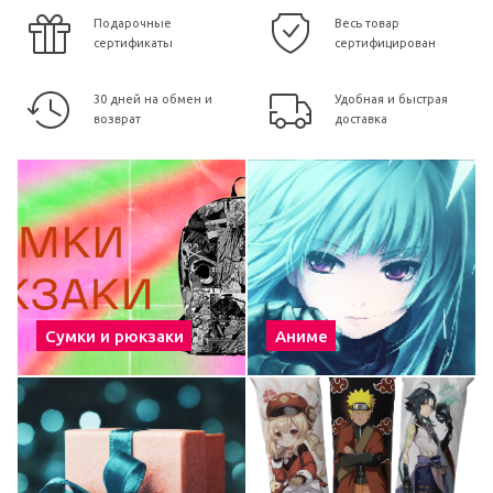
Подарочные
Весь товар
сертификаты
сертифицирован
30 дней на обмен и
Удобная и быстрая
возврат
доставка
Сумки и рюкзаки
Аниме