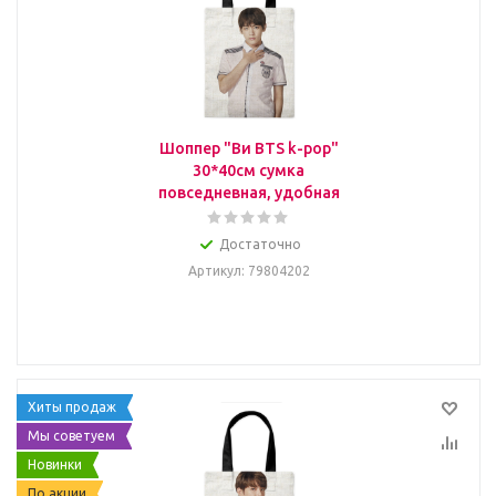
Шоппер "Ви BTS k-pop"
30*40см сумка
повседневная, удобная
Достаточно
Артикул
: 79804202
Хиты продаж
Мы советуем
Новинки
По акции