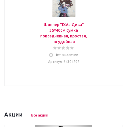
Шоппер "D.Va Дива"
35*40см сумка
повседневная, простая,
но удобная
Нет в наличии
Артикул
: 64304202
Акции
Все акции