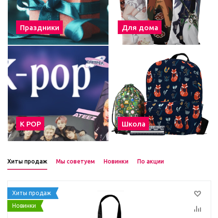
Праздники
Для дома
К POP
Школа
Хиты продаж
Мы советуем
Новинки
По акции
Хиты продаж
Новинки