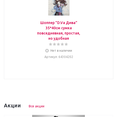
Шоппер "D.Va Дива"
35*40см сумка
повседневная, простая,
но удобная
Нет в наличии
Артикул
: 64304202
Акции
Все акции