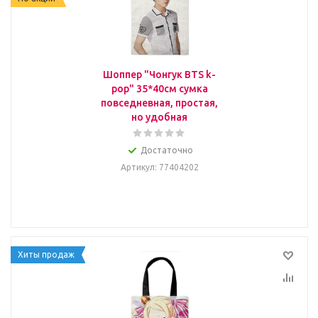
Шоппер "Чонгук BTS k-
pop" 35*40см сумка
повседневная, простая,
но удобная
Достаточно
Артикул
: 77404202
Хиты продаж