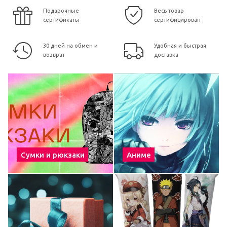
Подарочные
Весь товар
сертификаты
сертифицирован
30 дней на обмен и
Удобная и быстрая
возврат
доставка
Сумки и рюкзаки
Аниме