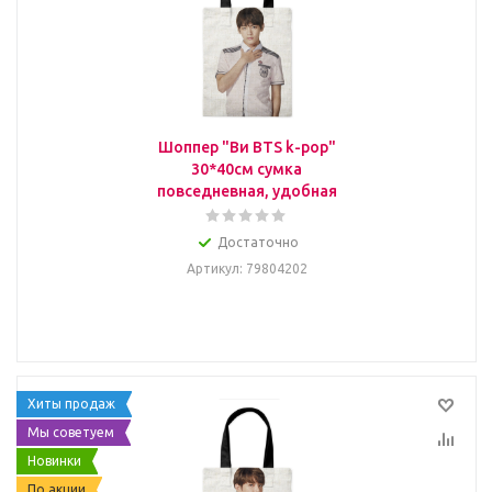
Шоппер "Ви BTS k-pop"
30*40см сумка
повседневная, удобная
Достаточно
Артикул
: 79804202
Хиты продаж
Мы советуем
Новинки
По акции