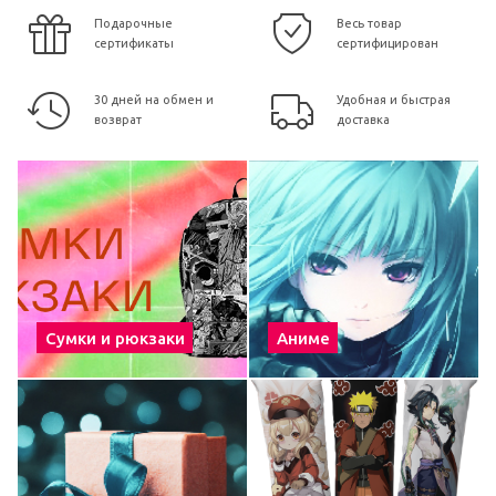
Подарочные
Весь товар
сертификаты
сертифицирован
30 дней на обмен и
Удобная и быстрая
возврат
доставка
Сумки и рюкзаки
Аниме