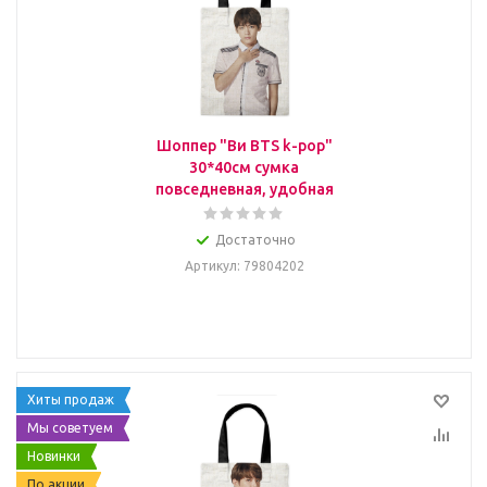
Шоппер "Ви BTS k-pop"
30*40см сумка
повседневная, удобная
Достаточно
Артикул
: 79804202
Хиты продаж
Мы советуем
Новинки
По акции