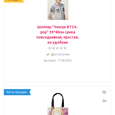
Шоппер "Чонгук BTS k-
pop" 35*40см сумка
повседневная, простая,
но удобная
Достаточно
Артикул
: 77404202
Хиты продаж