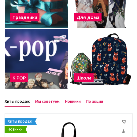
Праздники
Для дома
К POP
Школа
Хиты продаж
Мы советуем
Новинки
По акции
Хиты продаж
Новинки