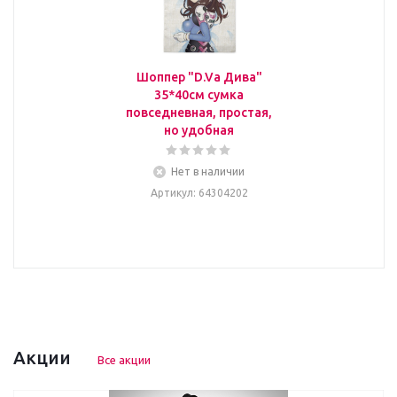
Шоппер "D.Va Дива"
35*40см сумка
повседневная, простая,
но удобная
Нет в наличии
Артикул
: 64304202
Акции
Все акции