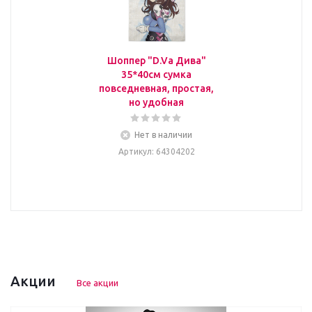
Шоппер "D.Va Дива"
35*40см сумка
повседневная, простая,
но удобная
Нет в наличии
Артикул
: 64304202
Акции
Все акции