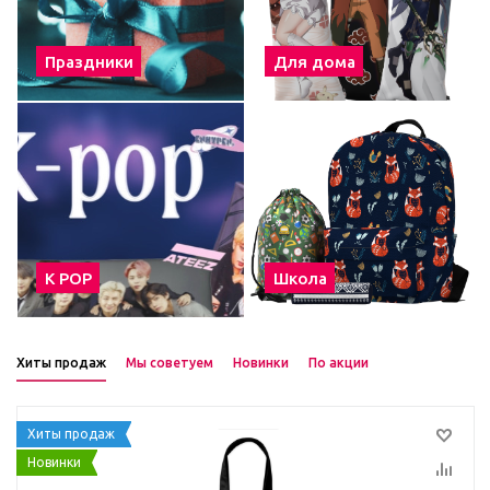
Праздники
Для дома
К POP
Школа
Хиты продаж
Мы советуем
Новинки
По акции
Хиты продаж
Новинки