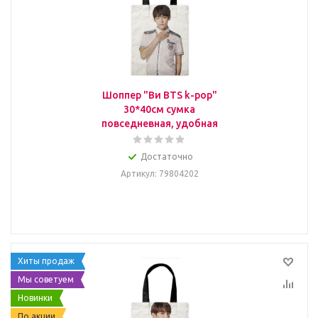
Шоппер "Ви BTS k-pop"
30*40см сумка
повседневная, удобная
Достаточно
Артикул
: 79804202
Хиты продаж
Мы советуем
Новинки
По акции