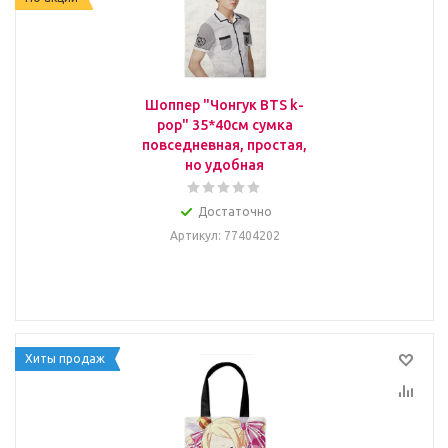
Шоппер "Чонгук BTS k-
pop" 35*40см сумка
повседневная, простая,
но удобная
Достаточно
Артикул
: 77404202
Хиты продаж