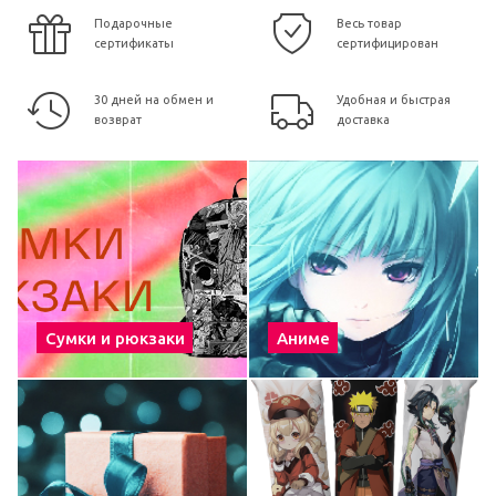
Подарочные
Весь товар
сертификаты
сертифицирован
30 дней на обмен и
Удобная и быстрая
возврат
доставка
Сумки и рюкзаки
Аниме