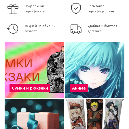
Подарочные
Весь товар
сертификаты
сертифицирован
30 дней на обмен и
Удобная и быстрая
возврат
доставка
Сумки и рюкзаки
Аниме