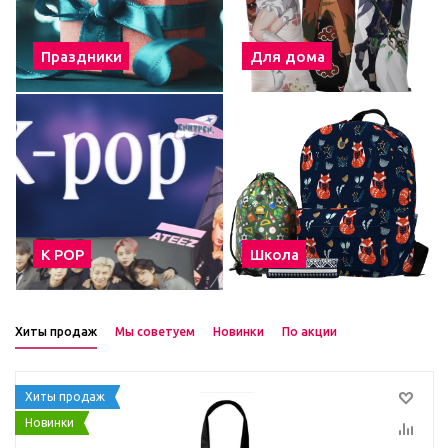
Праздники
Для дома
К POP
Школа
Хиты продаж
Мы советуем
Новинки
По акции
Хиты продаж
Новинки