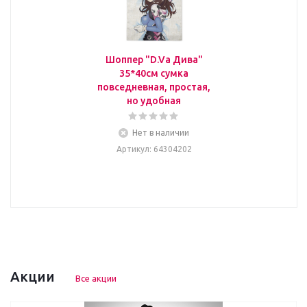
Шоппер "D.Va Дива"
35*40см сумка
повседневная, простая,
но удобная
Нет в наличии
Артикул
: 64304202
Акции
Все акции