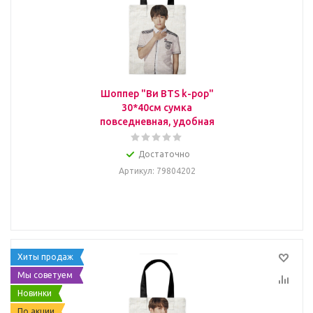
Шоппер "Ви BTS k-pop"
30*40см сумка
повседневная, удобная
Достаточно
Артикул
: 79804202
Хиты продаж
Мы советуем
Новинки
По акции