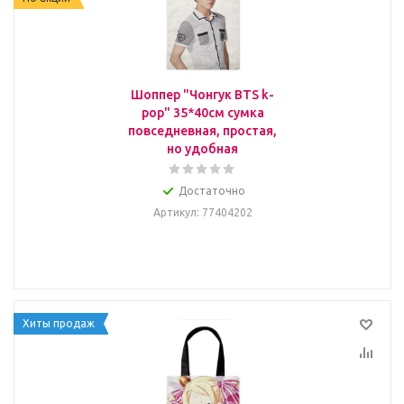
Шоппер "Чонгук BTS k-
pop" 35*40см сумка
повседневная, простая,
но удобная
Достаточно
Артикул
: 77404202
Хиты продаж