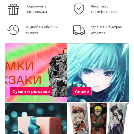
Подарочные
Весь товар
сертификаты
сертифицирован
30 дней на обмен и
Удобная и быстрая
возврат
доставка
Сумки и рюкзаки
Аниме