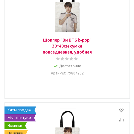
Шоппер "Ви BTS k-pop"
30*40см сумка
повседневная, удобная
Достаточно
Артикул
: 79804202
Хиты продаж
Мы советуем
Новинки
По акции