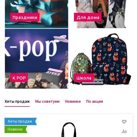
Праздники
Для дома
К POP
Школа
Хиты продаж
Мы советуем
Новинки
По акции
Хиты продаж
Новинки