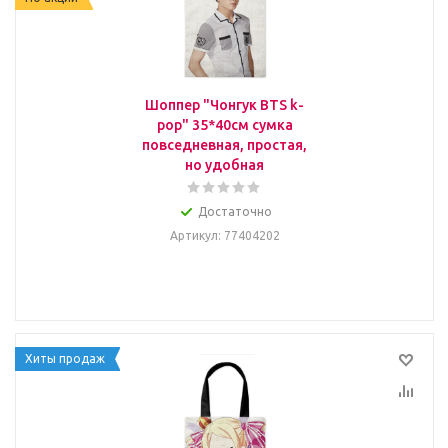
Шоппер "Чонгук BTS k-
pop" 35*40см сумка
повседневная, простая,
но удобная
Достаточно
Артикул
: 77404202
Хиты продаж