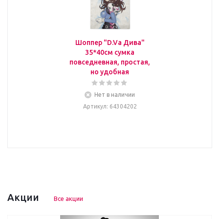
Шоппер "D.Va Дива"
35*40см сумка
повседневная, простая,
но удобная
Нет в наличии
Артикул
: 64304202
Акции
Все акции