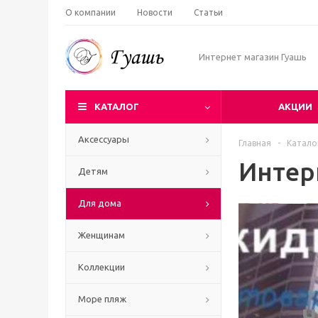
О компании
Новости
Статьи
Интернет магазин Гуашь
КАТАЛОГ
АКЦИИ
Аксессуары
Главная
-
Катало
Интер
Детям
Для дома
Женщинам
Коллекции
Море пляж
Ч