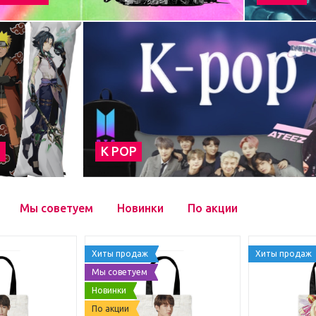
а
К POP
Мы советуем
Новинки
По акции
Хиты продаж
Хиты продаж
Мы советуем
Новинки
По акции