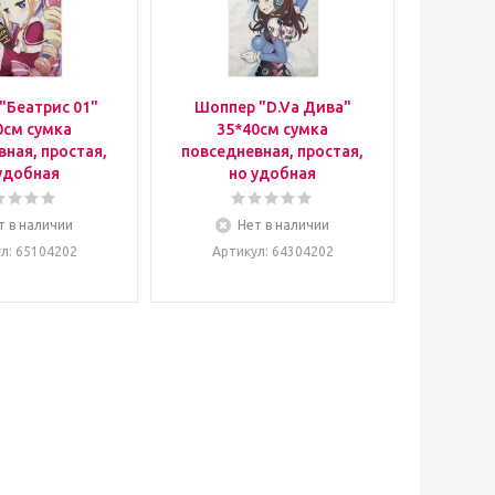
"Беатрис 01"
Шоппер "D.Va Дива"
0см сумка
35*40см сумка
ная, простая,
повседневная, простая,
удобная
но удобная
т в наличии
Нет в наличии
ул
: 65104202
Артикул
: 64304202