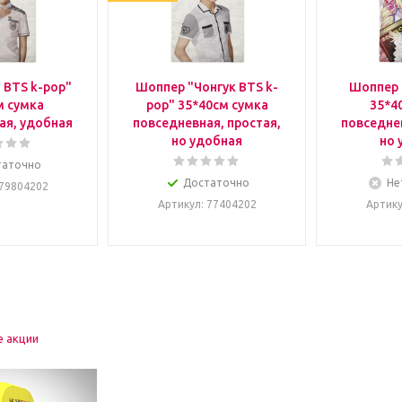
 BTS k-pop"
Шоппер "Чонгук BTS k-
Шоппер 
м сумка
pop" 35*40см сумка
35*4
ая, удобная
повседневная, простая,
повседнев
но удобная
но 
таточно
Достаточно
Не
 79804202
Артикул
: 77404202
Артик
е акции