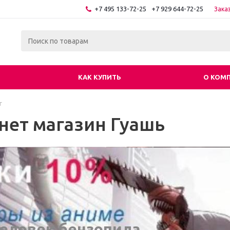
+7 495 133-72-25
+7 929 644-72-25
Зака
КАК КУПИТЬ
О КОМ
г
нет магазин Гуашь
еловек бензопила