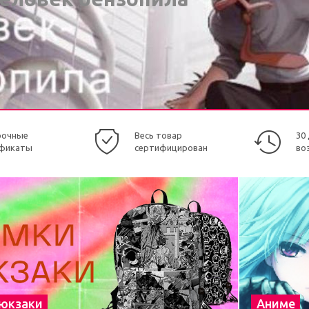
рочные
Весь товар
30
фикаты
сертифицирован
во
рюкзаки
Аниме