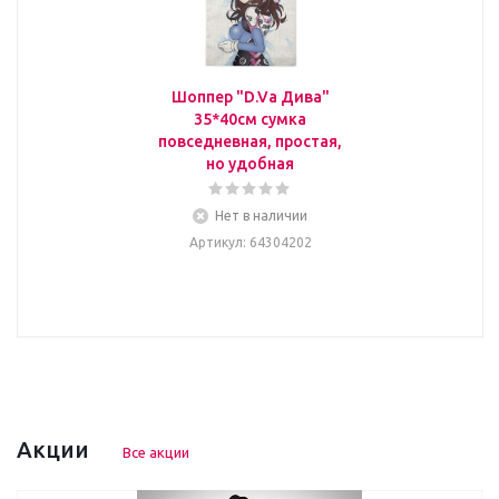
Шоппер "D.Va Дива"
35*40см сумка
повседневная, простая,
но удобная
Нет в наличии
Артикул
: 64304202
Акции
Все акции