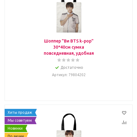
Шоппер "Ви BTS k-pop"
30*40см сумка
повседневная, удобная
Достаточно
Артикул
: 79804202
Хиты продаж
Мы советуем
Новинки
По акции