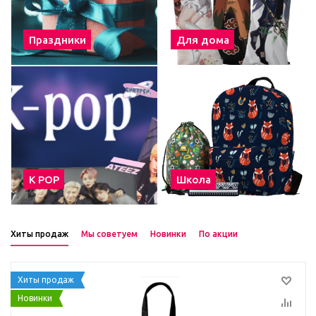
Праздники
Для дома
К POP
Школа
Хиты продаж
Мы советуем
Новинки
По акции
Хиты продаж
Новинки