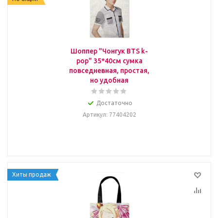
Шоппер "Чонгук BTS k-
pop" 35*40см сумка
повседневная, простая,
но удобная
Достаточно
Артикул
: 77404202
Хиты продаж