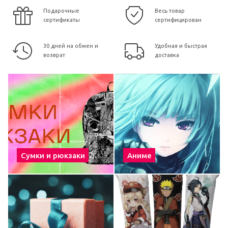
Подарочные
Весь товар
сертификаты
сертифицирован
30 дней на обмен и
Удобная и быстрая
возврат
доставка
Сумки и рюкзаки
Аниме