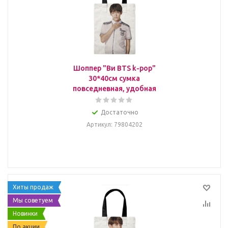
Шоппер "Ви BTS k-pop"
30*40см сумка
повседневная, удобная
Достаточно
Артикул
: 79804202
Хиты продаж
Мы советуем
Новинки
По акции