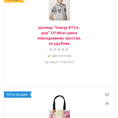
Шоппер "Чонгук BTS k-
pop" 35*40см сумка
повседневная, простая,
но удобная
Достаточно
Артикул
: 77404202
Хиты продаж