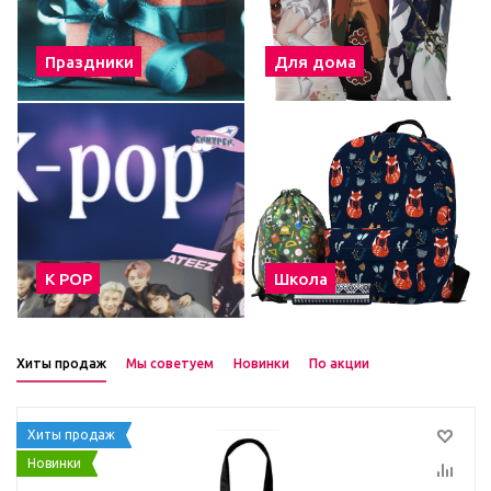
Праздники
Для дома
К POP
Школа
Хиты продаж
Мы советуем
Новинки
По акции
Хиты продаж
Новинки