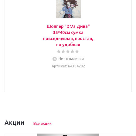
Шоппер "D.Va Дива"
35*40см сумка
повседневная, простая,
но удобная
Нет в наличии
Артикул
: 64304202
Акции
Все акции