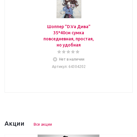
Шоппер "D.Va Дива"
35*40см сумка
повседневная, простая,
но удобная
Нет в наличии
Артикул
: 64304202
Акции
Все акции