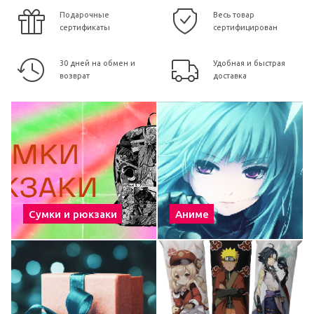
Подарочные
Весь товар
сертификаты
сертифицирован
30 дней на обмен и
Удобная и быстрая
возврат
доставка
Сумки и рюкзаки
Аниме