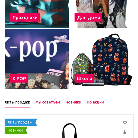
Праздники
Для дома
К POP
Школа
Хиты продаж
Мы советуем
Новинки
По акции
Хиты продаж
Новинки