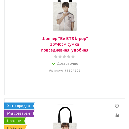
Шоппер "Ви BTS k-pop"
30*40см сумка
повседневная, удобная
Достаточно
Артикул
: 79804202
Хиты продаж
Мы советуем
Новинки
По акции