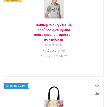
Шоппер "Чонгук BTS k-
pop" 35*40см сумка
повседневная, простая,
но удобная
Достаточно
Артикул
: 77404202
Хиты продаж