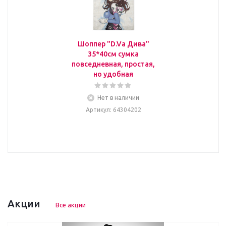
Шоппер "D.Va Дива"
35*40см сумка
повседневная, простая,
но удобная
Нет в наличии
Артикул
: 64304202
Акции
Все акции