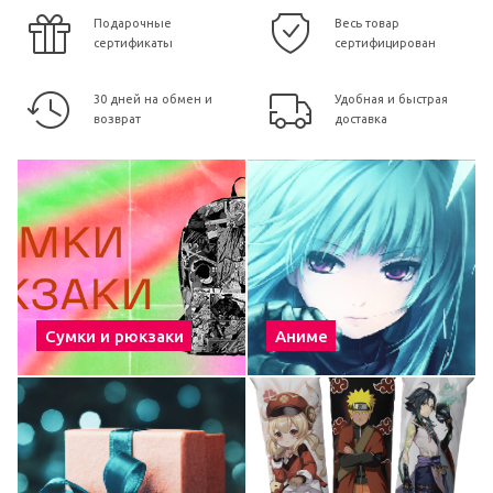
Подарочные
Весь товар
сертификаты
сертифицирован
30 дней на обмен и
Удобная и быстрая
возврат
доставка
Сумки и рюкзаки
Аниме