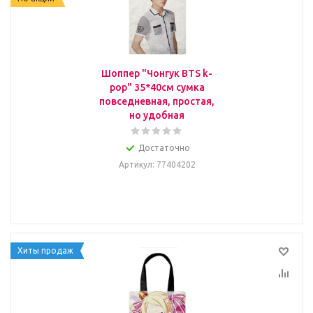
Шоппер "Чонгук BTS k-
pop" 35*40см сумка
повседневная, простая,
но удобная
Достаточно
Артикул
: 77404202
Хиты продаж