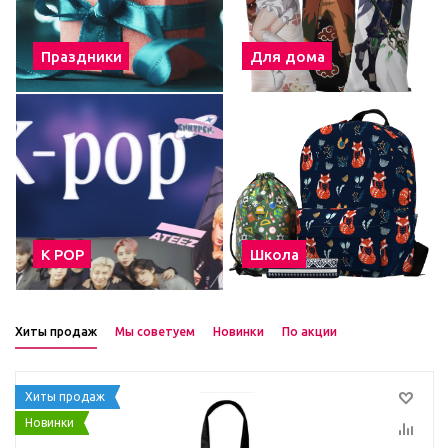
Праздники
Для дома
К POP
Школа
Хиты продаж
Мы советуем
Новинки
По акции
Хиты продаж
Новинки