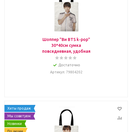
Шоппер "Ви BTS k-pop"
30*40см сумка
повседневная, удобная
Достаточно
Артикул
: 79804202
Хиты продаж
Мы советуем
Новинки
По акции