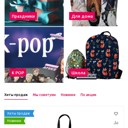
Праздники
Для дома
К POP
Школа
Хиты продаж
Мы советуем
Новинки
По акции
Хиты продаж
Новинки