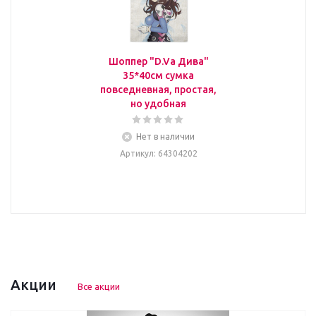
Шоппер "D.Va Дива"
35*40см сумка
повседневная, простая,
но удобная
Нет в наличии
Артикул
: 64304202
Акции
Все акции