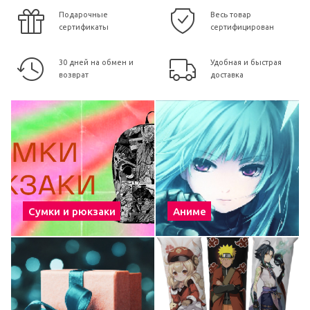
Подарочные
Весь товар
сертификаты
сертифицирован
30 дней на обмен и
Удобная и быстрая
возврат
доставка
Сумки и рюкзаки
Аниме