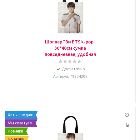
Шоппер "Ви BTS k-pop"
30*40см сумка
повседневная, удобная
Достаточно
Артикул
: 79804202
Хиты продаж
Мы советуем
Новинки
По акции