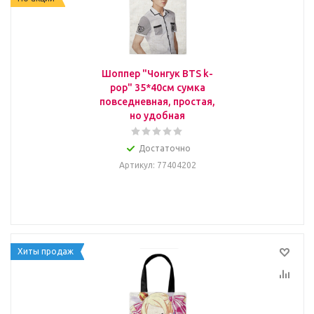
Шоппер "Чонгук BTS k-
pop" 35*40см сумка
повседневная, простая,
но удобная
Достаточно
Артикул
: 77404202
Хиты продаж