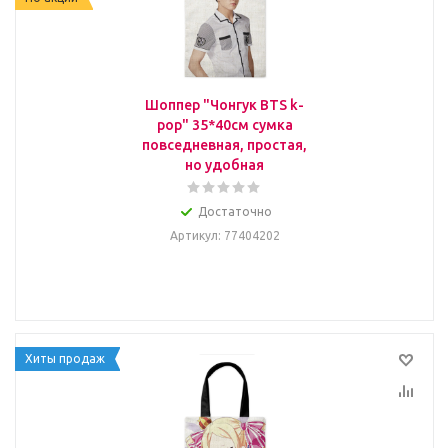
Шоппер "Чонгук BTS k-
pop" 35*40см сумка
повседневная, простая,
но удобная
Достаточно
Артикул
: 77404202
Хиты продаж