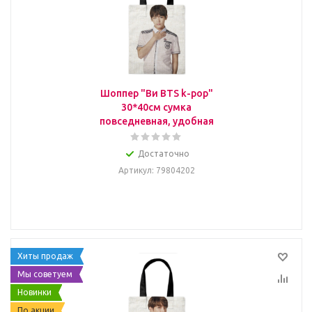
Шоппер "Ви BTS k-pop"
30*40см сумка
повседневная, удобная
Достаточно
Артикул
: 79804202
Хиты продаж
Мы советуем
Новинки
По акции