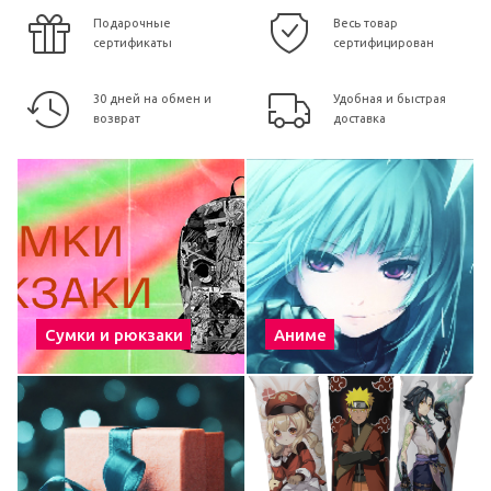
Подарочные
Весь товар
сертификаты
сертифицирован
30 дней на обмен и
Удобная и быстрая
возврат
доставка
Сумки и рюкзаки
Аниме