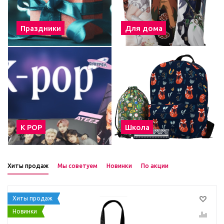
Праздники
Для дома
К POP
Школа
Хиты продаж
Мы советуем
Новинки
По акции
Хиты продаж
Новинки