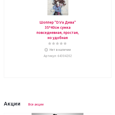
Шоппер "D.Va Дива"
35*40см сумка
повседневная, простая,
но удобная
Нет в наличии
Артикул
: 64304202
Акции
Все акции