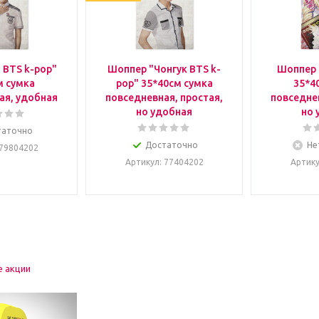
 BTS k-pop"
Шоппер "Чонгук BTS k-
Шоппер 
м сумка
pop" 35*40см сумка
35*4
ая, удобная
повседневная, простая,
повседнев
но удобная
но 
таточно
Достаточно
Не
 79804202
Артикул
: 77404202
Артик
е акции