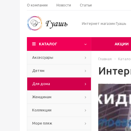
О компании
Новости
Статьи
Интернет магазин Гуашь
КАТАЛОГ
АКЦИИ
Аксессуары
Главная
-
Катало
Интер
Детям
Для дома
Женщинам
Коллекции
Море пляж
Ч