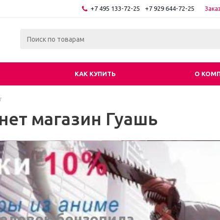
+7 495 133-72-25
+7 929 644-72-25
Зака
КАК КУПИТЬ
О КОМ
г
нет магазин Гуашь
еловек бензопила