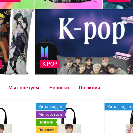
а
К POP
Мы советуем
Новинки
По акции
Хиты продаж
Хиты продаж
Мы советуем
Новинки
По акции