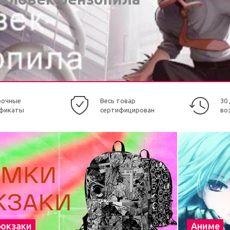
рочные
Весь товар
30
фикаты
сертифицирован
во
рюкзаки
Аниме