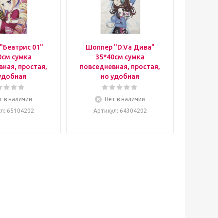
"Беатрис 01"
Шоппер "D.Va Дива"
0см сумка
35*40см сумка
ная, простая,
повседневная, простая,
удобная
но удобная
т в наличии
Нет в наличии
ул
: 65104202
Артикул
: 64304202