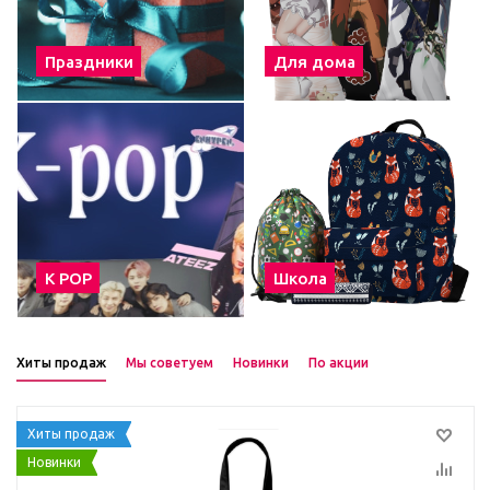
Праздники
Для дома
К POP
Школа
Хиты продаж
Мы советуем
Новинки
По акции
Хиты продаж
Новинки