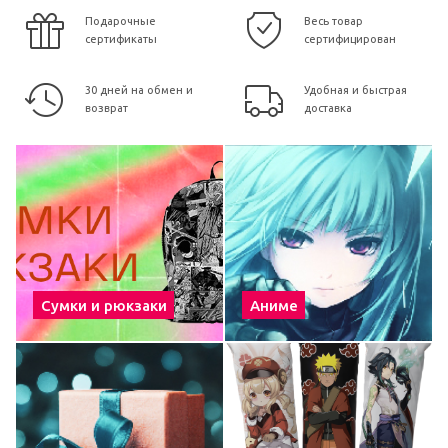
Подарочные
Весь товар
сертификаты
сертифицирован
30 дней на обмен и
Удобная и быстрая
возврат
доставка
Сумки и рюкзаки
Аниме