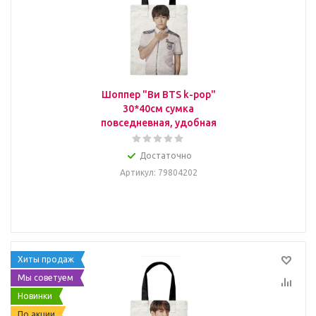
Шоппер "Ви BTS k-pop"
30*40см сумка
повседневная, удобная
Достаточно
Артикул
: 79804202
Хиты продаж
Мы советуем
Новинки
По акции