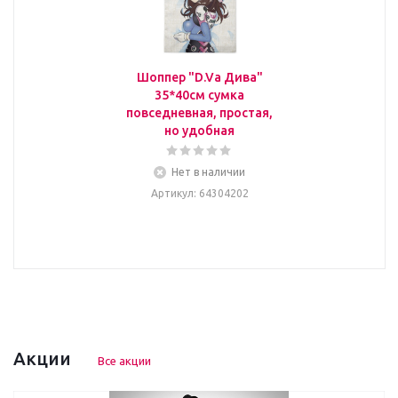
Шоппер "D.Va Дива"
35*40см сумка
повседневная, простая,
но удобная
Нет в наличии
Артикул
: 64304202
Акции
Все акции