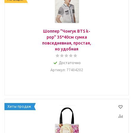
Шоппер "Чонгук BTS k-
pop" 35*40см сумка
повседневная, простая,
но удобная
Достаточно
Артикул
: 77404202
Хиты продаж