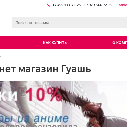
+7 495 133-72-25
+7 929 644-72-25
Зака
КАК КУПИТЬ
О КОМ
г
нет магазин Гуашь
еловек бензопила