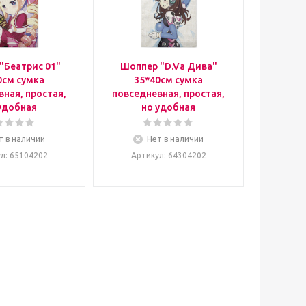
"Беатрис 01"
Шоппер "D.Va Дива"
0см сумка
35*40см сумка
ная, простая,
повседневная, простая,
удобная
но удобная
т в наличии
Нет в наличии
ул
: 65104202
Артикул
: 64304202