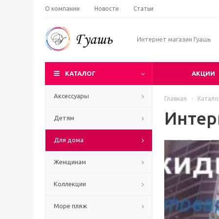
О компании
Новости
Статьи
Интернет магазин Гуашь
КАТАЛОГ
АКЦИИ
Аксессуары
Главная
-
Катало
Интер
Детям
Для дома
Женщинам
Коллекции
Море пляж
Ч