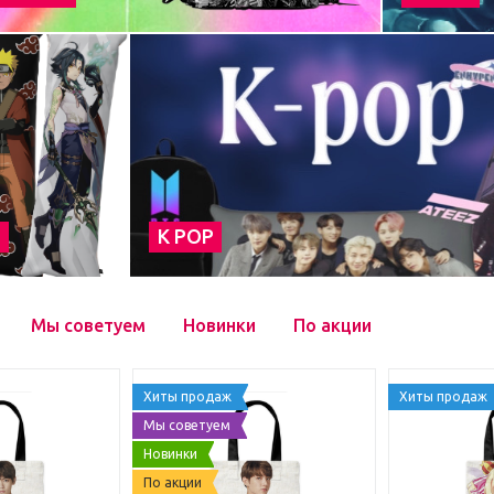
а
К POP
Мы советуем
Новинки
По акции
Хиты продаж
Хиты продаж
Мы советуем
Новинки
По акции