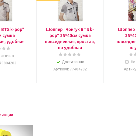
 BTS k-pop"
Шоппер "Чонгук BTS k-
Шоппер 
м сумка
pop" 35*40см сумка
35*4
ая, удобная
повседневная, простая,
повседнев
но удобная
но 
таточно
Достаточно
Не
 79804202
Артикул
: 77404202
Артик
е акции