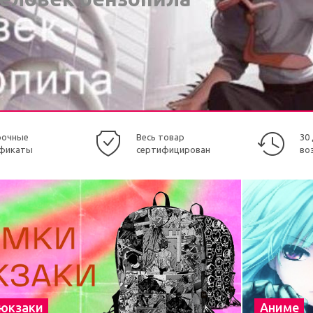
рочные
Весь товар
30
фикаты
сертифицирован
во
рюкзаки
Аниме