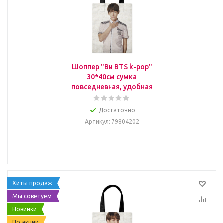
Шоппер "Ви BTS k-pop"
30*40см сумка
повседневная, удобная
Достаточно
Артикул
: 79804202
Хиты продаж
Мы советуем
Новинки
По акции