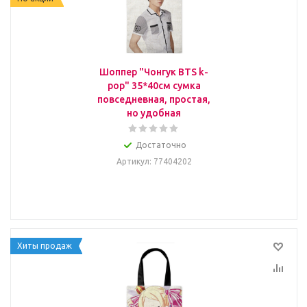
Шоппер "Чонгук BTS k-
pop" 35*40см сумка
повседневная, простая,
но удобная
Достаточно
Артикул
: 77404202
Хиты продаж