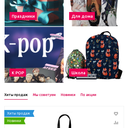
Праздники
Для дома
К POP
Школа
Хиты продаж
Мы советуем
Новинки
По акции
Хиты продаж
Новинки