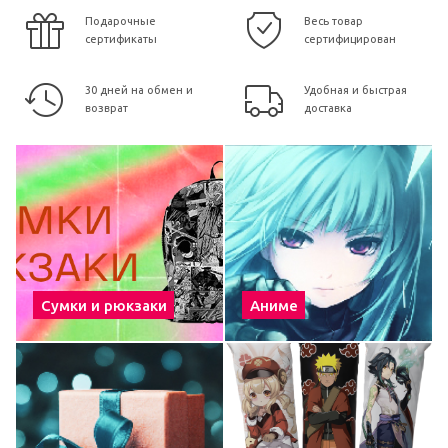
Подарочные
Весь товар
сертификаты
сертифицирован
30 дней на обмен и
Удобная и быстрая
возврат
доставка
Сумки и рюкзаки
Аниме