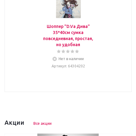
Шоппер "D.Va Дива"
35*40см сумка
повседневная, простая,
но удобная
Нет в наличии
Артикул
: 64304202
Акции
Все акции