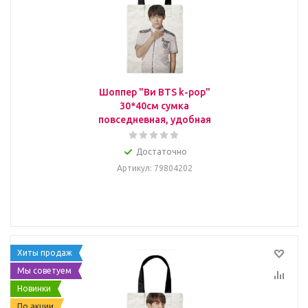
Шоппер "Ви BTS k-pop"
30*40см сумка
повседневная, удобная
Достаточно
Артикул
: 79804202
Хиты продаж
Мы советуем
Новинки
По акции