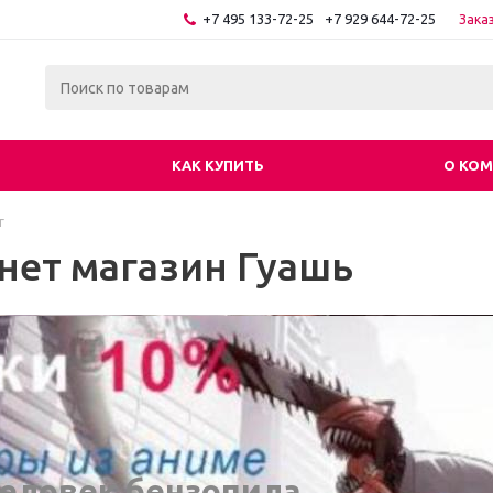
+7 495 133-72-25
+7 929 644-72-25
Зака
КАК КУПИТЬ
О КО
г
нет магазин Гуашь
еловек бензопила