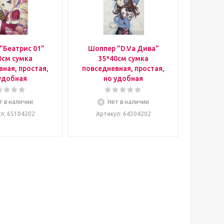
"Беатрис 01"
Шоппер "D.Va Дива"
0см сумка
35*40см сумка
ная, простая,
повседневная, простая,
удобная
но удобная
т в наличии
Нет в наличии
ул
: 65104202
Артикул
: 64304202