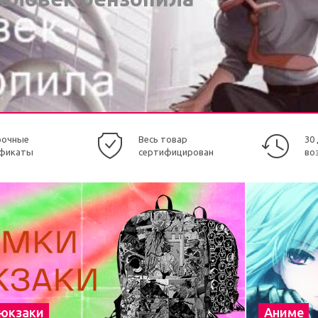
рочные
Весь товар
30
фикаты
сертифицирован
во
рюкзаки
Аниме