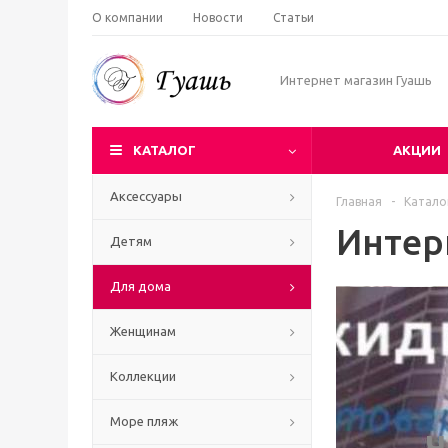
О компании
Новости
Статьи
Интернет магазин Гуашь
КАТАЛОГ
АКЦИИ
Аксессуары
Главная
-
Катало
Интер
Детям
Для дома
Женщинам
Коллекции
Море пляж
Ч