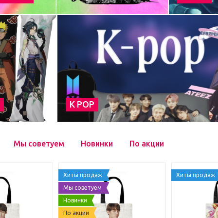
а
К POP
Мы советуем
Новинки
По акции
Хиты продаж
Хиты продаж
Мы советуем
Новинки
По акции