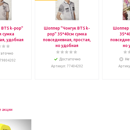
 BTS k-pop"
Шоппер "Чонгук BTS k-
Шоппер 
м сумка
pop" 35*40см сумка
35*4
ая, удобная
повседневная, простая,
повседнев
но удобная
но 
таточно
Достаточно
Не
 79804202
Артикул
: 77404202
Артик
е акции