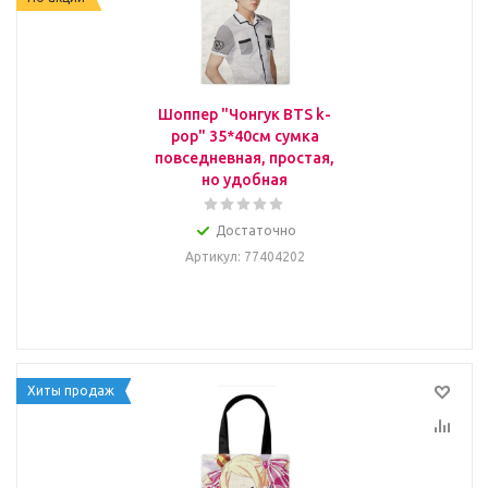
Шоппер "Чонгук BTS k-
pop" 35*40см сумка
повседневная, простая,
но удобная
Достаточно
Артикул
: 77404202
Хиты продаж