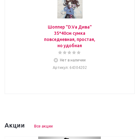
Шоппер "D.Va Дива"
35*40см сумка
повседневная, простая,
но удобная
Нет в наличии
Артикул
: 64304202
Акции
Все акции