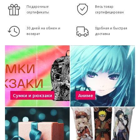
Подарочные
Весь товар
сертификаты
сертифицирован
30 дней на обмен и
Удобная и быстрая
возврат
доставка
Сумки и рюкзаки
Аниме