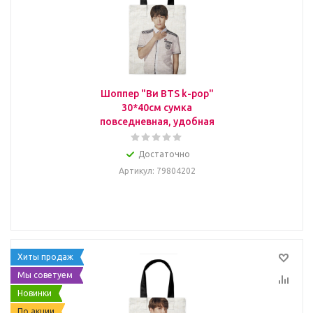
Шоппер "Ви BTS k-pop"
30*40см сумка
повседневная, удобная
Достаточно
Артикул
: 79804202
Хиты продаж
Мы советуем
Новинки
По акции