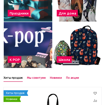
Праздники
Для дома
К POP
Школа
Хиты продаж
Мы советуем
Новинки
По акции
Хиты продаж
Новинки