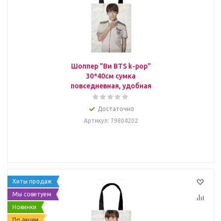
Шоппер "Ви BTS k-pop"
30*40см сумка
повседневная, удобная
Достаточно
Артикул
: 79804202
Хиты продаж
Мы советуем
Новинки
По акции