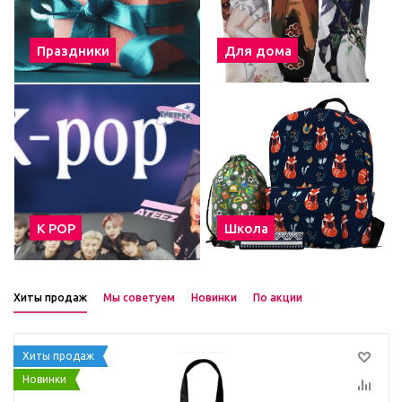
Праздники
Для дома
К POP
Школа
Хиты продаж
Мы советуем
Новинки
По акции
Хиты продаж
Новинки