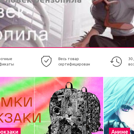
рочные
Весь товар
30
фикаты
сертифицирован
во
рюкзаки
Аниме