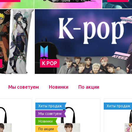
а
К POP
Мы советуем
Новинки
По акции
Хиты продаж
Хиты продаж
Мы советуем
Новинки
По акции