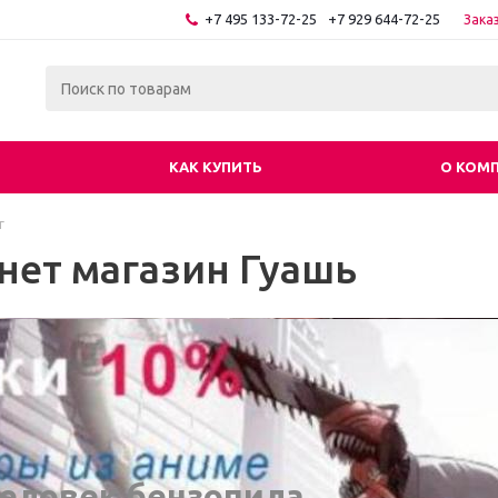
+7 495 133-72-25
+7 929 644-72-25
Зака
КАК КУПИТЬ
О КОМ
г
нет магазин Гуашь
еловек бензопила