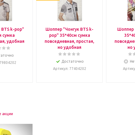
 BTS k-pop"
Шоппер "Чонгук BTS k-
Шоппер 
м сумка
pop" 35*40см сумка
35*4
ая, удобная
повседневная, простая,
повседнев
но удобная
но 
таточно
Достаточно
Не
 79804202
Артикул
: 77404202
Артик
е акции