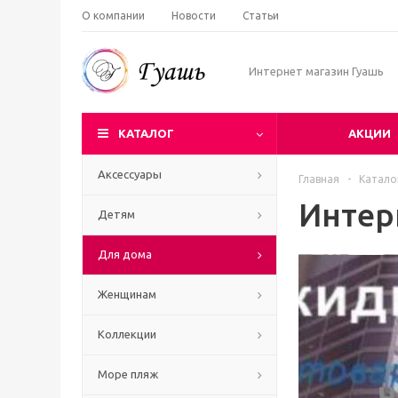
О компании
Новости
Статьи
Интернет магазин Гуашь
КАТАЛОГ
АКЦИИ
Аксессуары
Главная
-
Катало
Интер
Детям
Для дома
Женщинам
Коллекции
Море пляж
Ч