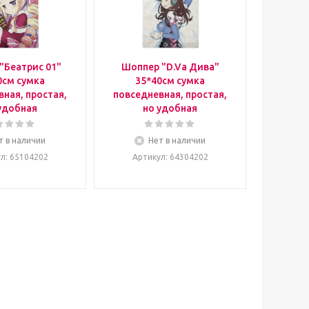
"Беатрис 01"
Шоппер "D.Va Дива"
0см сумка
35*40см сумка
ная, простая,
повседневная, простая,
удобная
но удобная
т в наличии
Нет в наличии
ул
: 65104202
Артикул
: 64304202