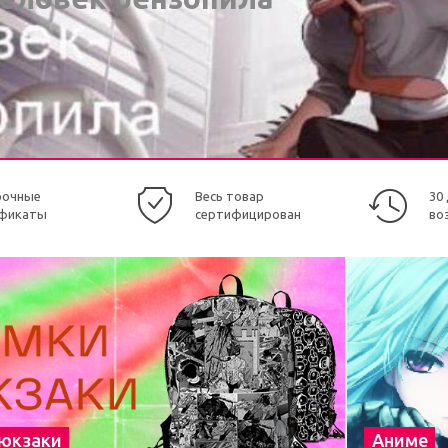
рочные
Весь товар
30
фикаты
сертифицирован
во
рюкзаки
Аниме