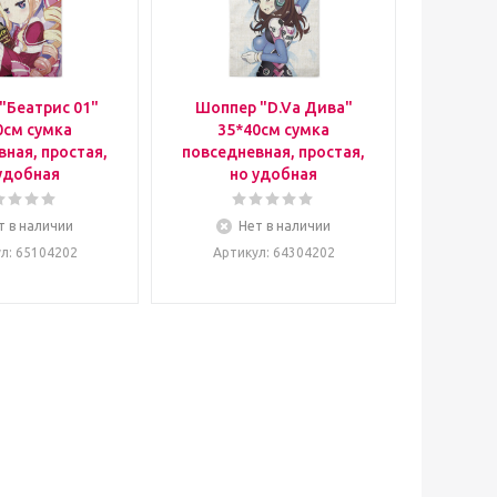
"Беатрис 01"
Шоппер "D.Va Дива"
0см сумка
35*40см сумка
ная, простая,
повседневная, простая,
удобная
но удобная
т в наличии
Нет в наличии
ул
: 65104202
Артикул
: 64304202