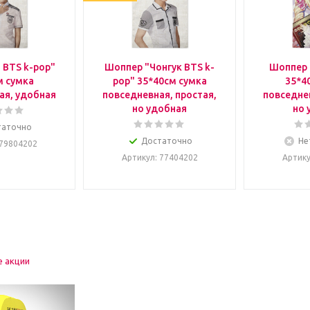
 BTS k-pop"
Шоппер "Чонгук BTS k-
Шоппер 
м сумка
pop" 35*40см сумка
35*4
ая, удобная
повседневная, простая,
повседнев
но удобная
но 
таточно
Достаточно
Не
 79804202
Артикул
: 77404202
Артик
е акции