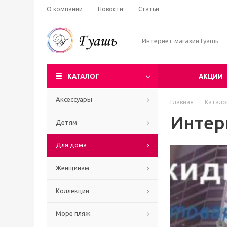
О компании
Новости
Статьи
Интернет магазин Гуашь
КАТАЛОГ
АКЦИИ
Аксессуары
Главная
-
Катало
Интер
Детям
Для дома
Женщинам
Коллекции
Море пляж
Ч