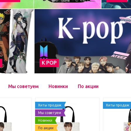
а
К POP
Мы советуем
Новинки
По акции
Хиты продаж
Хиты продаж
Мы советуем
Новинки
По акции