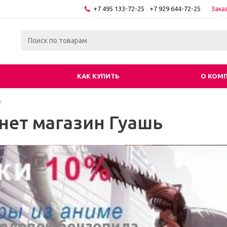
+7 495 133-72-25
+7 929 644-72-25
Зака
КАК КУПИТЬ
О КОМ
г
нет магазин Гуашь
еловек бензопила