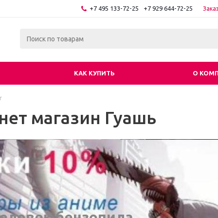
+7 495 133-72-25
+7 929 644-72-25
Зака
КАК КУПИТЬ
О КОМ
г
нет магазин Гуашь
еловек бензопила