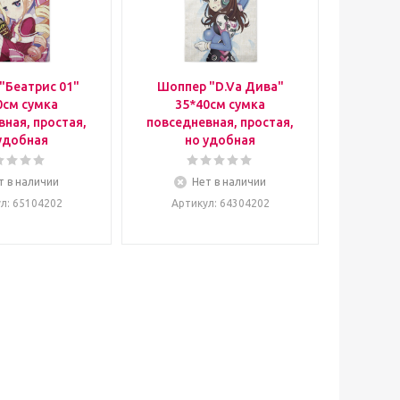
"Беатрис 01"
Шоппер "D.Va Дива"
0см сумка
35*40см сумка
ная, простая,
повседневная, простая,
удобная
но удобная
т в наличии
Нет в наличии
ул
: 65104202
Артикул
: 64304202