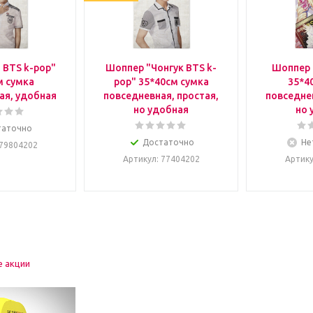
 BTS k-pop"
Шоппер "Чонгук BTS k-
Шоппер 
м сумка
pop" 35*40см сумка
35*4
ая, удобная
повседневная, простая,
повседнев
но удобная
но 
таточно
Достаточно
Не
 79804202
Артикул
: 77404202
Артик
е акции