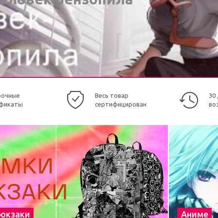
рочные
Весь товар
30
фикаты
сертифицирован
во
рюкзаки
Аниме