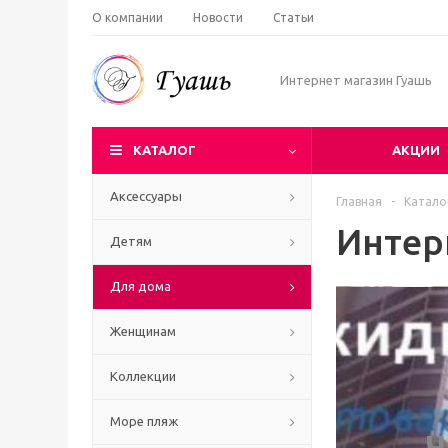
О компании
Новости
Статьи
Интернет магазин Гуашь
КАТАЛОГ
АКЦИИ
Аксессуары
Главная
-
Катало
Интер
Детям
Для дома
Женщинам
Коллекции
Море пляж
Ч