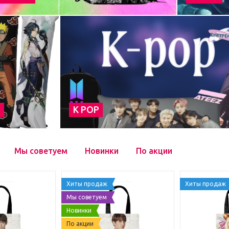
а
К POP
Мы советуем
Новинки
По акции
Хиты продаж
Хиты продаж
Мы советуем
Новинки
По акции